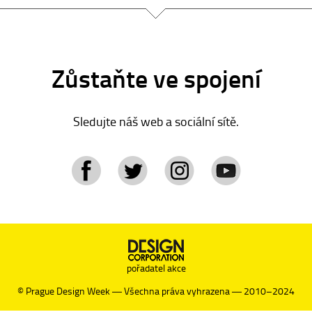
E-SHOP
KONTAKT
Zůstaňte ve spojení
Sledujte náš web a sociální sítě.
tagram
YouTube
pořadatel akce
© Prague Design Week ― Všechna práva vyhrazena ― 2010–2024