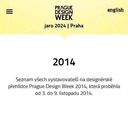
ÚVOD
english
NOVINKY
jaro 2024
|
Praha
PRO NÁVŠTĚVNÍKY
VYSTAVOVATELÉ
2014
PROGRAM
PARTNEŘI
Seznam všech vystavovatelů na designérské
přehlídce Prague Design Week 2014, která proběhla
PŘIHLÁŠKA
od 3. do 9. listopadu 2014.
PRESS
O AKCI