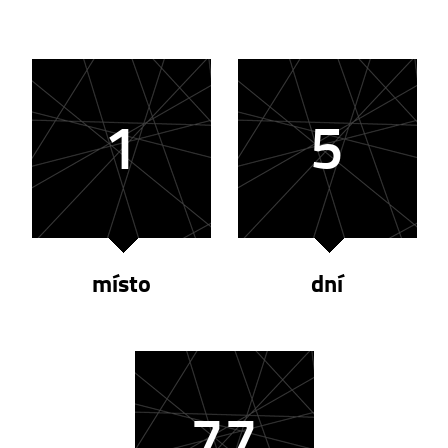
1
5
místo
dní
77