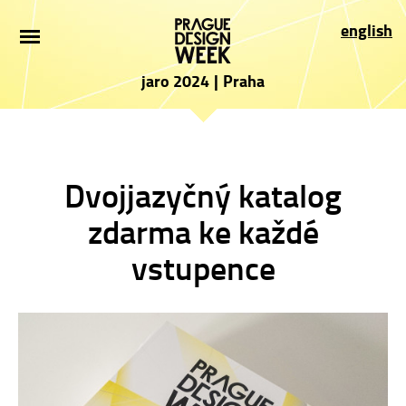
ÚVOD
english
NOVINKY
jaro 2024
|
Praha
PRO NÁVŠTĚVNÍKY
VYSTAVOVATELÉ
Dvojjazyčný katalog
PROGRAM
zdarma ke každé
PARTNEŘI
vstupence
PŘIHLÁŠKA
PRESS
O AKCI