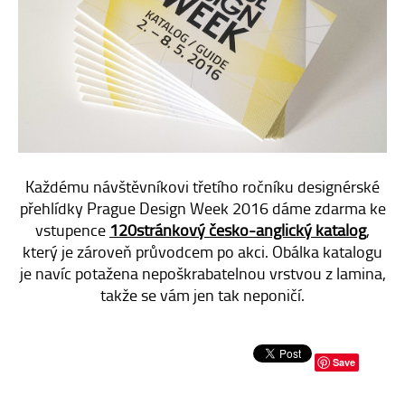
E-SHOP
KONTAKT
Každému návštěvníkovi třetího ročníku designérské
přehlídky Prague Design Week 2016 dáme zdarma ke
vstupence
120stránkový česko-anglický katalog
,
který je zároveň průvodcem po akci. Obálka katalogu
je navíc potažena nepoškrabatelnou vrstvou z lamina,
takže se vám jen tak neponičí.
Save