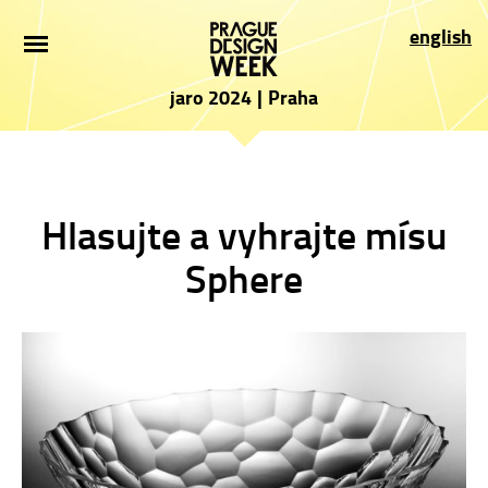
ÚVOD
english
NOVINKY
jaro 2024
|
Praha
PRO NÁVŠTĚVNÍKY
VYSTAVOVATELÉ
Hlasujte a vyhrajte mísu
PROGRAM
Sphere
PARTNEŘI
PŘIHLÁŠKA
PRESS
O AKCI