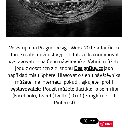
E-SHOP
KONTAKT
Ve vstupu na Prague Design Week 2017 v Tančícím
domě máte možnost vyplnit dotazník a nominovat
vystavovatele na Cenu návštěvníka. Vyhrát můžete
jedu z deset cen z e-shopu
DesignBuy.cz
jako
například mísu Sphere. Hlasovat o Cenu návštěvníka
můžete i na internetu, pokud „lajkujete“ profil
vystavovatele
. Použít můžete tlačítka: To se mi líbí
(Facebook), Tweet (Twitter), G+1 (Google) i Pin it
(Pinterest).
Save