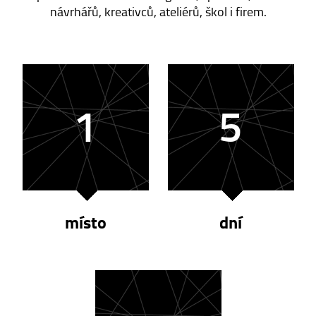
návrhářů, kreativců, ateliérů, škol i firem.
1
5
místo
dní