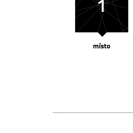
1
místo