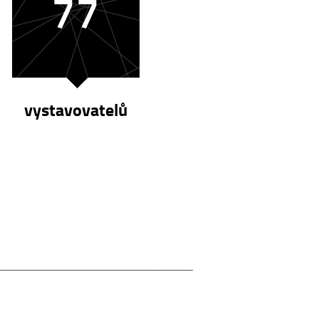
77
vystavovatelů