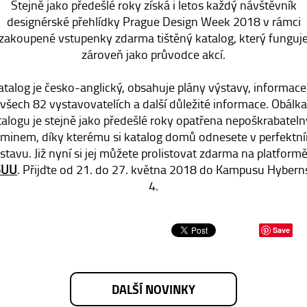
Stejně jako předešlé roky získá i letos každý návštěvník
designérské přehlídky Prague Design Week 2018 v rámci
zakoupené vstupenky zdarma tištěný katalog, který funguj
zároveň jako průvodce akcí.
atalog je česko-anglický, obsahuje plány výstavy, informace
všech 82 vystavovatelích a další důležité informace. Obálka
talogu je stejně jako předešlé roky opatřena nepoškrabatel
aminem, díky kterému si katalog domů odnesete v perfektn
stavu. Již nyní si jej můžete prolistovat zdarma na platform
SUU
. Přijďte od 21. do 27. května 2018 do Kampusu Hybern
4.
Save
DALŠÍ NOVINKY