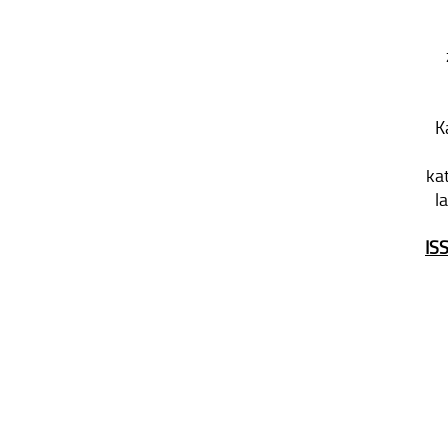
K
ka
l
IS