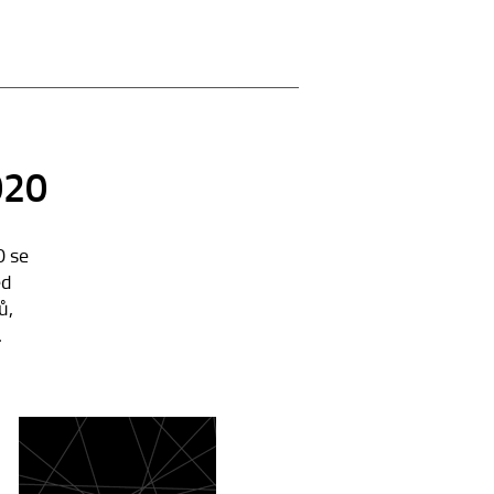
020
0 se
ed
ů,
.