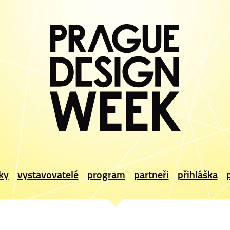
ky
vystavovatelé
program
partneři
přihláška