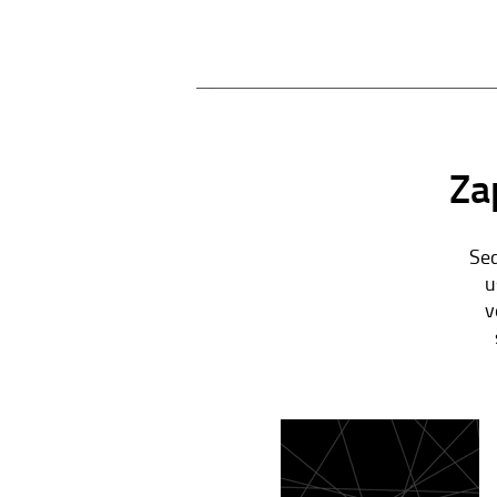
Za
Sed
u
v