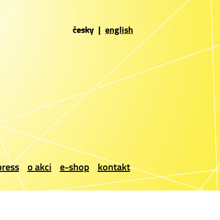
česky
|
english
press
o akci
e-shop
kontakt