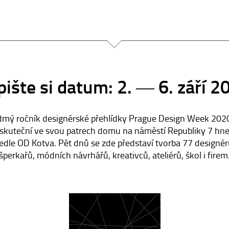
pište si datum: 2. ― 6. září 2
mý ročník designérské přehlídky Prague Design Week 202
skuteční ve svou patrech domu na náměstí Republiky 7 hn
edle OD Kotva. Pět dnů se zde představí tvorba 77 designér
šperkařů, módních návrhářů, kreativců, ateliérů, škol i firem