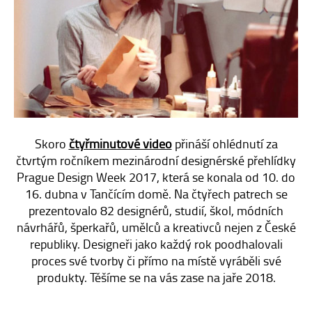
E-SHOP
KONTAKT
Skoro
čtyřminutové video
přináší ohlédnutí za
čtvrtým ročníkem mezinárodní designérské přehlídky
Prague Design Week 2017, která se konala od 10. do
16. dubna v Tančícím domě. Na čtyřech patrech se
prezentovalo 82 designérů, studií, škol, módních
návrhářů, šperkařů, umělců a kreativců nejen z České
republiky. Designeři jako každý rok poodhalovali
proces své tvorby či přímo na místě vyráběli své
produkty. Těšíme se na vás zase na jaře 2018.