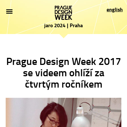
ÚVOD
english
NOVINKY
jaro 2024
|
Praha
PRO NÁVŠTĚVNÍKY
VYSTAVOVATELÉ
Prague Design Week 2017
PROGRAM
se videem ohlíží za
PARTNEŘI
čtvrtým ročníkem
PŘIHLÁŠKA
PRESS
O AKCI