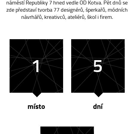
náměstí Republiky 7 hned vedle OD Kotva. Pět dnů se
zde představí tvorba 77 designérů, šperkařů, módních
návrhářů, kreativců, ateliérů, škol i firem.
1
5
místo
dní