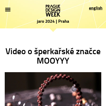
ÚVOD
english
NOVINKY
jaro 2024
|
Praha
PRO NÁVŠTĚVNÍKY
VYSTAVOVATELÉ
Video o šperkařské značce
PROGRAM
MOOYYY
PARTNEŘI
PŘIHLÁŠKA
PRESS
O AKCI