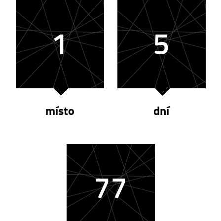
1
5
místo
dní
77