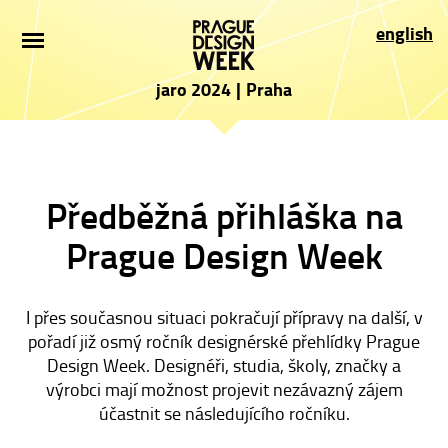
ÚVOD
english
NOVINKY
jaro 2024
|
Praha
PRO NÁVŠTĚVNÍKY
VYSTAVOVATELÉ
Předběžná přihláška na
PROGRAM
Prague Design Week
PARTNEŘI
I přes současnou situaci pokračují přípravy na další, v
PŘIHLÁŠKA
pořadí již osmý ročník designérské přehlídky Prague
Design Week. Designéři, studia, školy, značky a
PRESS
výrobci mají možnost projevit nezávazný zájem
účastnit se následujícího ročníku.
O AKCI