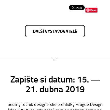
Save
DALŠÍ VYSTAVOVATELÉ
Zapište si datum: 15. ―
21. dubna 2019
Sedmý ročník designérské přehlídky Prague Design
Week 2020 se uskuteční ve svou patrech domu na