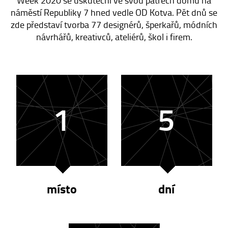
náměstí Republiky 7 hned vedle OD Kotva. Pět dnů se
zde představí tvorba 77 designérů, šperkařů, módních
návrhářů, kreativců, ateliérů, škol i firem.
1
5
místo
dní