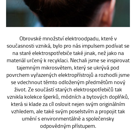
E-SHOP
KONTAKT
Obrovské množství elektroodpadu, které v
současnosti vzniká, bylo pro nás impulsem podívat se
na staré elektrospotřebiče také jinak, než jako na
materiál určený k recyklaci. Nechali jsme se inspirovat
tajemným mikrosvětem, který se ukrývá pod
povrchem vyřazených elektropřístrojů a rozhodli jsme
se vdechnout těmto odloženým předmětům nový
život. Ze součástí starých elektrospotřebičů tak
vznikla kolekce šperků, módních a bytových doplňků,
která si klade za cíl oslovit nejen svým originálním
vzhledem, ale také svým poselstvím a propojit tak
umění s environmentálně a společensky
odpovědným přístupem.