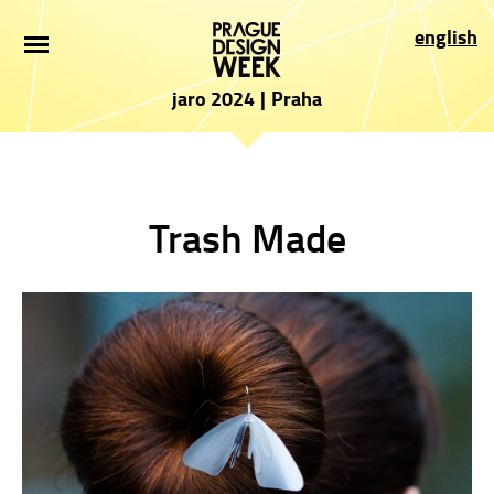
ÚVOD
english
NOVINKY
jaro 2024
|
Praha
PRO NÁVŠTĚVNÍKY
VYSTAVOVATELÉ
Trash Made
PROGRAM
PARTNEŘI
PŘIHLÁŠKA
PRESS
O AKCI