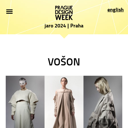
ÚVOD
english
NOVINKY
jaro 2024
|
Praha
PRO NÁVŠTĚVNÍKY
VYSTAVOVATELÉ
VOŠON
PROGRAM
PARTNEŘI
PŘIHLÁŠKA
PRESS
O AKCI