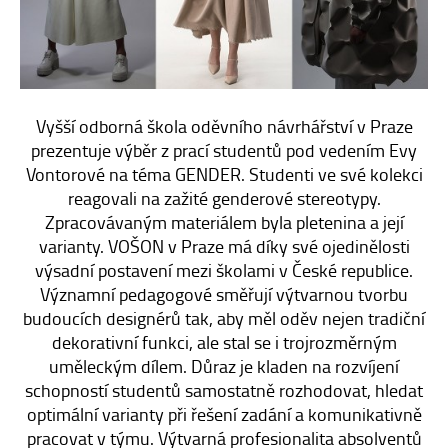
E-SHOP
KONTAKT
Vyšší odborná škola oděvního návrhářství v Praze
prezentuje výběr z prací studentů pod vedením Evy
Vontorové na téma GENDER. Studenti ve své kolekci
reagovali na zažité genderové stereotypy.
Zpracovávaným materiálem byla pletenina a její
varianty. VOŠON v Praze má díky své ojedinělosti
výsadní postavení mezi školami v České republice.
Významní pedagogové směřují výtvarnou tvorbu
budoucích designérů tak, aby měl oděv nejen tradiční
dekorativní funkci, ale stal se i trojrozměrným
uměleckým dílem. Důraz je kladen na rozvíjení
schopností studentů samostatně rozhodovat, hledat
optimální varianty při řešení zadání a komunikativně
pracovat v týmu. Výtvarná profesionalita absolventů