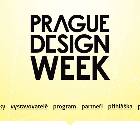
ky
vystavovatelé
program
partneři
přihláška