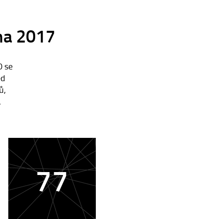
bna 2017
0 se
ed
ů,
.
77