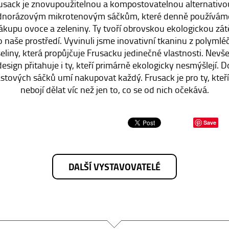
usack je znovupoužitelnou a kompostovatelnou alternativo
dnorázovým mikrotenovým sáčkům, které denně používám
ákupu ovoce a zeleniny. Ty tvoří obrovskou ekologickou zát
o naše prostředí. Vyvinuli jsme inovativní tkaninu z polymlé
eliny, která propůjčuje Frusacku jedinečné vlastnosti. Nevš
design přitahuje i ty, kteří primárně ekologicky nesmýšlejí. D
astových sáčků umí nakupovat každý. Frusack je pro ty, kteří
nebojí dělat víc než jen to, co se od nich očekává.
Save
DALŠÍ VYSTAVOVATELÉ