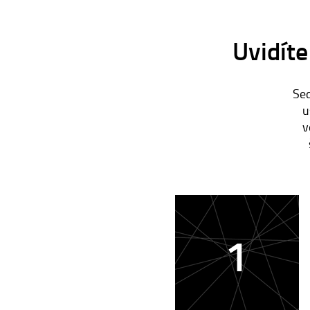
Uvidíte
Sed
u
v
1