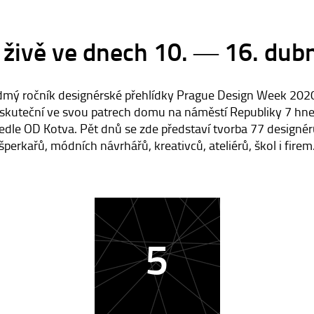
 živě ve dnech 10. ― 16. du
mý ročník designérské přehlídky Prague Design Week 202
skuteční ve svou patrech domu na náměstí Republiky 7 hn
edle OD Kotva. Pět dnů se zde představí tvorba 77 designér
šperkařů, módních návrhářů, kreativců, ateliérů, škol i firem
5