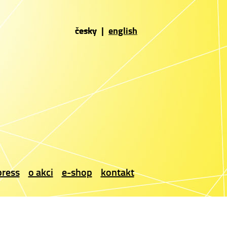
česky
|
english
press
o akci
e-shop
kontakt