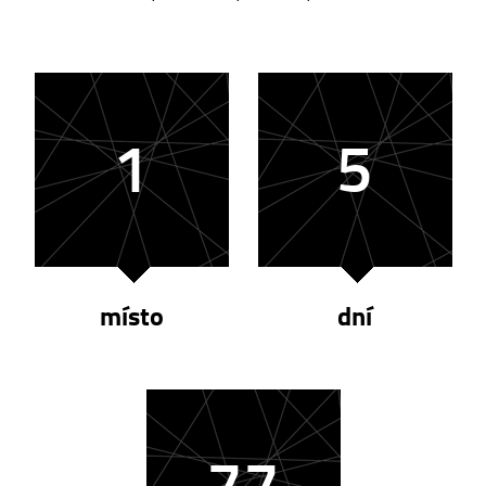
1
5
místo
dní
77