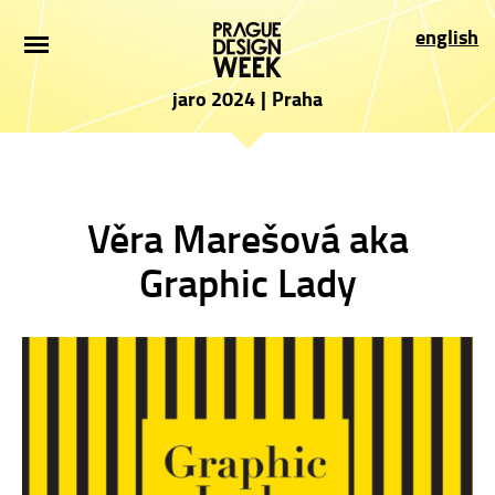
ÚVOD
english
NOVINKY
jaro 2024
|
Praha
PRO NÁVŠTĚVNÍKY
VYSTAVOVATELÉ
Věra Marešová aka
PROGRAM
Graphic Lady
PARTNEŘI
PŘIHLÁŠKA
PRESS
O AKCI