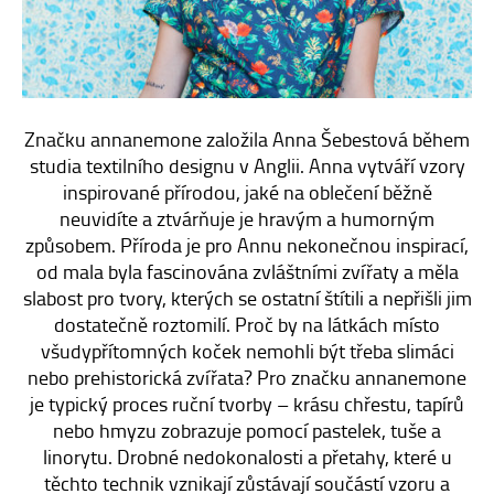
E-SHOP
KONTAKT
Značku annanemone založila Anna Šebestová během
studia textilního designu v Anglii. Anna vytváří vzory
inspirované přírodou, jaké na oblečení běžně
neuvidíte a ztvárňuje je hravým a humorným
způsobem. Příroda je pro Annu nekonečnou inspirací,
od mala byla fascinována zvláštními zvířaty a měla
slabost pro tvory, kterých se ostatní štítili a nepřišli jim
dostatečně roztomilí. Proč by na látkách místo
všudypřítomných koček nemohli být třeba slimáci
nebo prehistorická zvířata? Pro značku annanemone
je typický proces ruční tvorby – krásu chřestu, tapírů
nebo hmyzu zobrazuje pomocí pastelek, tuše a
linorytu. Drobné nedokonalosti a přetahy, které u
těchto technik vznikají zůstávají součástí vzoru a