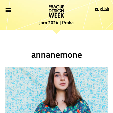
ÚVOD
english
NOVINKY
jaro 2024
|
Praha
PRO NÁVŠTĚVNÍKY
VYSTAVOVATELÉ
annanemone
PROGRAM
PARTNEŘI
PŘIHLÁŠKA
PRESS
O AKCI