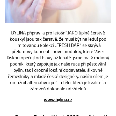
E-SHOP
KONTAKT
BYLINA připravila pro letošní JARO úplně čerstvé
kousky! jsou tak čerstvé, že musí být na ledu! pod
limitovanou kolekcí „FRESH BAR“ se skrývá
přelomový koncept i nové produkty, které Vás s
láskou opečují od hlavy až k patě. jsme malý rodinný
podnik, který zapojuje jak naše ruce při pěstování
bylin, tak i drobné lokální dodavatele, šikovné
řemeslníky a mladé české designéry. naším cílem je
umožnit alternativní péči o tělo, která je kvalitní a
zároveň dokonale udržitelná
www.bylina.cz