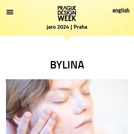
ÚVOD
english
NOVINKY
jaro 2024
|
Praha
PRO NÁVŠTĚVNÍKY
VYSTAVOVATELÉ
BYLINA
PROGRAM
PARTNEŘI
PŘIHLÁŠKA
PRESS
O AKCI